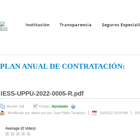
Institución
Transparencia
Seguros Especial
PLAN ANUAL DE CONTRATACIÓN:
IESS-UPPU-2022-0005-R.pdf
Versión:
1.0
Estado:
Aprobado
Modificado por última vez por Juan Pablo Tarapuez
15/03/22 10:09 AM
192
Average (0 Votes)