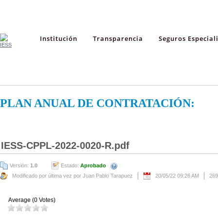
Institución
Transparencia
Seguros Especial
PLAN ANUAL DE CONTRATACIÓN:
IESS-CPPL-2022-0020-R.pdf
Versión:
1.0
Estado:
Aprobado
Modificado por última vez por Juan Pablo Tarapuez
20/05/22 09:26 AM
269
Average (0 Votes)