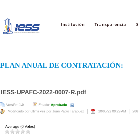
Institución
Transparencia
PLAN ANUAL DE CONTRATACIÓN:
IESS-UPAFC-2022-0007-R.pdf
Versión:
1.0
Estado:
Aprobado
Modificado por última vez por Juan Pablo Tarapuez
20/05/22 09:29 AM
286
Average (0 Votes)