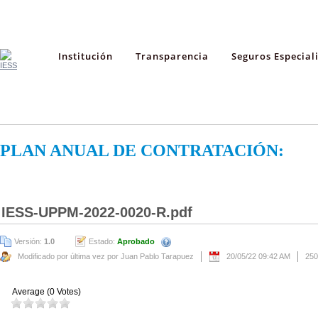
Institución
Transparencia
Seguros Especial
PLAN ANUAL DE CONTRATACIÓN:
IESS-UPPM-2022-0020-R.pdf
Versión:
1.0
Estado:
Aprobado
Modificado por última vez por Juan Pablo Tarapuez
20/05/22 09:42 AM
250
Average (0 Votes)