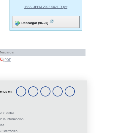
IESS-UPPM-2022-0021-R.pdf
Descargar (96,2k)
Descargar
PDF
enos en:
de cuentas
e la Información
ias
 Electrónica