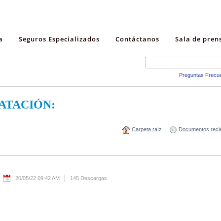
a
Seguros Especializados
Contáctanos
Sala de pren
Preguntas Frecu
ATACIÓN:
Carpeta raíz
Documentos reci
20/05/22 09:42 AM
145 Descargas