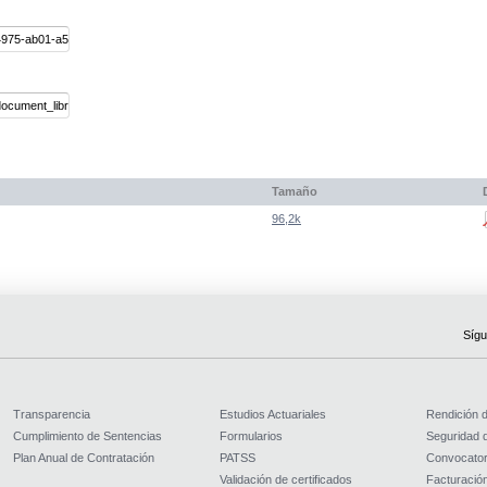
Tamaño
96,2k
Sígu
Transparencia
Estudios Actuariales
Rendición 
Cumplimiento de Sentencias
Formularios
Seguridad d
Plan Anual de Contratación
PATSS
Convocator
Validación de certificados
Facturación