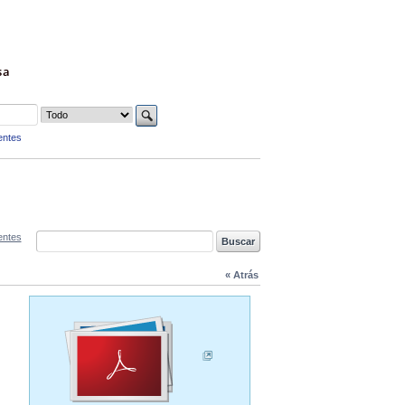
sa
entes
entes
« Atrás