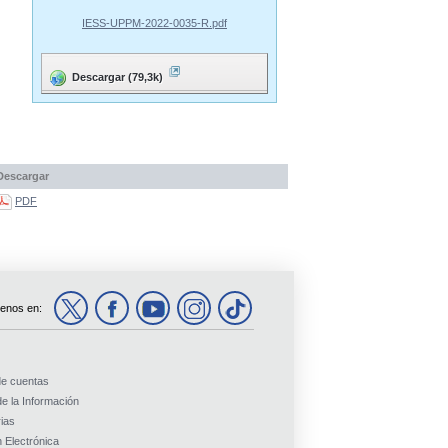
IESS-UPPM-2022-0035-R.pdf
Descargar (79,3k)
Descargar
PDF
enos en:
de cuentas
e la Información
ias
 Electrónica