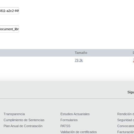
Tamaño
79,3k
Sígu
Transparencia
Estudios Actuariales
Rendición 
Cumplimiento de Sentencias
Formularios
Seguridad d
Plan Anual de Contratación
PATSS
Convocator
Validación de certificados
Facturación