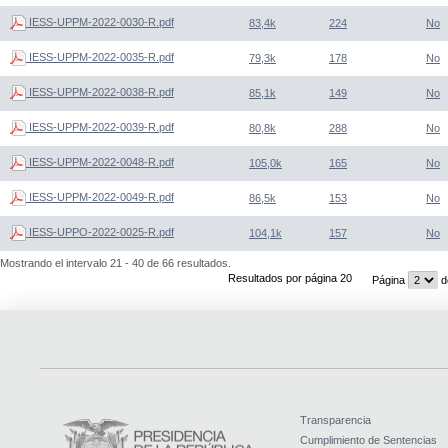
IESS-UPPM-2022-0030-R.pdf
83,4k
224
No
IESS-UPPM-2022-0035-R.pdf
79,3k
178
No
IESS-UPPM-2022-0038-R.pdf
85,1k
149
No
IESS-UPPM-2022-0039-R.pdf
80,8k
288
No
IESS-UPPM-2022-0048-R.pdf
105,0k
165
No
IESS-UPPM-2022-0049-R.pdf
86,5k
153
No
IESS-UPPO-2022-0025-R.pdf
104,1k
157
No
Mostrando el intervalo 21 - 40 de 66 resultados.
Resultados por página 20
Página
d
Transparencia
Cumplimiento de Sentencias