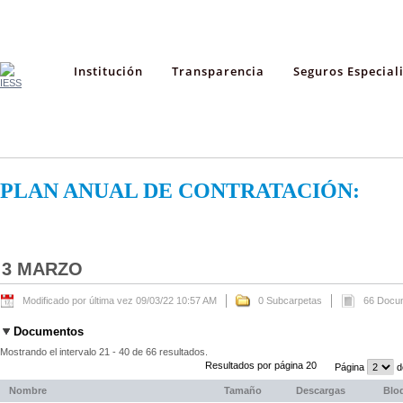
Institución
Transparencia
Seguros Especial
PLAN ANUAL DE CONTRATACIÓN:
3 MARZO
Modificado por última vez 09/03/22 10:57 AM
0 Subcarpetas
66 Docu
Documentos
Mostrando el intervalo 21 - 40 de 66 resultados.
Resultados por página 20
Página
d
Nombre
Tamaño
Descargas
Blo