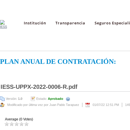
Institución
Transparencia
Seguros Especial
PLAN ANUAL DE CONTRATACIÓN:
IESS-UPPX-2022-0006-R.pdf
Versión:
1.0
Estado:
Aprobado
Modificado por última vez por Juan Pablo Tarapuez
01/07/22 12:51 PM
14
Average (0 Votes)