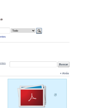
sa
entes
entes
« Atrás