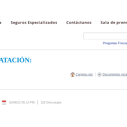
a
Seguros Especializados
Contáctanos
Sala de pren
Preguntas Frecu
ATACIÓN:
Carpeta raíz
Documentos reci
16/08/22 05:13 PM
118 Descargas