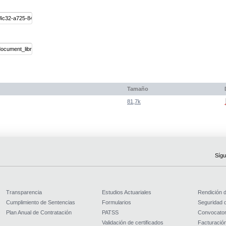
Tamaño
81,7k
Sígu
Transparencia
Estudios Actuariales
Rendición 
Cumplimiento de Sentencias
Formularios
Seguridad d
Plan Anual de Contratación
PATSS
Convocator
Validación de certificados
Facturación