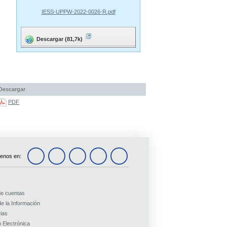
IESS-UPPW-2022-0026-R.pdf
Descargar (81,7k)
Descargar
PDF
enos en:
de cuentas
e la Información
ias
 Electrónica