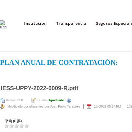
Institución
Transparencia
Seguros Especial
PLAN ANUAL DE CONTRATACIÓN:
IESS-UPPY-2022-0009-R.pdf
Versión:
1.0
Estado:
Aprobado
Modificado por última vez por Juan Pablo Tarapuez
16/08/22 05:14 PM
10
平均 (0 票)