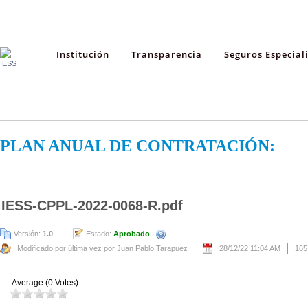
Institución
Transparencia
Seguros Especial
PLAN ANUAL DE CONTRATACIÓN:
IESS-CPPL-2022-0068-R.pdf
Versión:
1.0
Estado:
Aprobado
Modificado por última vez por Juan Pablo Tarapuez
28/12/22 11:04 AM
165
Average (0 Votes)