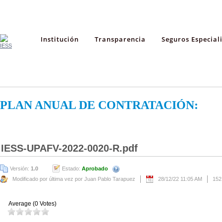
Institución
Transparencia
Seguros Especial
PLAN ANUAL DE CONTRATACIÓN:
IESS-UPAFV-2022-0020-R.pdf
Versión:
1.0
Estado:
Aprobado
Modificado por última vez por Juan Pablo Tarapuez
28/12/22 11:05 AM
152
Average (0 Votes)