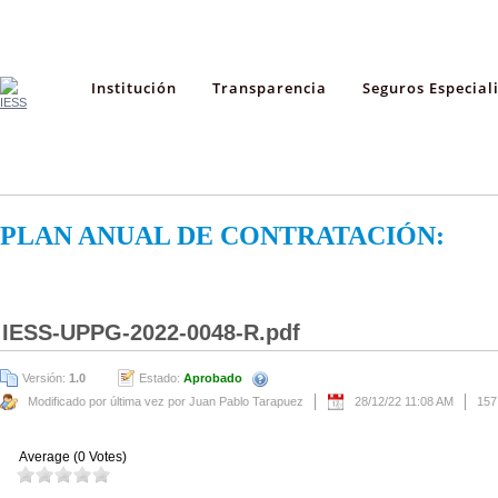
Institución
Transparencia
Seguros Especial
PLAN ANUAL DE CONTRATACIÓN:
IESS-UPPG-2022-0048-R.pdf
Versión:
1.0
Estado:
Aprobado
Modificado por última vez por Juan Pablo Tarapuez
28/12/22 11:08 AM
157
Average (0 Votes)