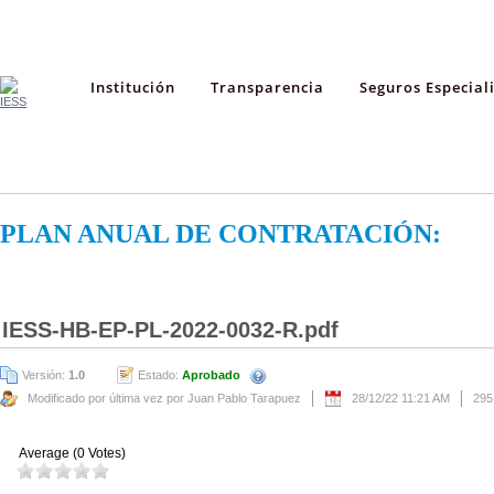
Institución
Transparencia
Seguros Especial
PLAN ANUAL DE CONTRATACIÓN:
IESS-HB-EP-PL-2022-0032-R.pdf
Versión:
1.0
Estado:
Aprobado
Modificado por última vez por Juan Pablo Tarapuez
28/12/22 11:21 AM
295
Average (0 Votes)