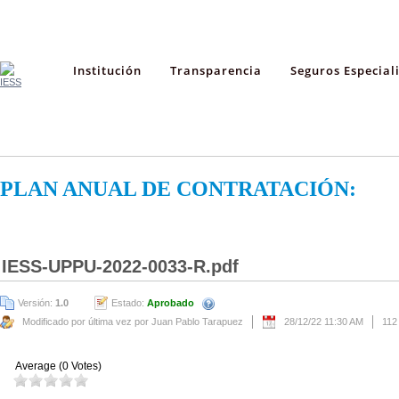
Institución
Transparencia
Seguros Especial
PLAN ANUAL DE CONTRATACIÓN:
IESS-UPPU-2022-0033-R.pdf
Versión:
1.0
Estado:
Aprobado
Modificado por última vez por Juan Pablo Tarapuez
28/12/22 11:30 AM
112
Average (0 Votes)