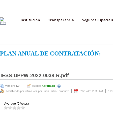
Institución
Transparencia
Seguros Especial
PLAN ANUAL DE CONTRATACIÓN:
IESS-UPPW-2022-0038-R.pdf
Versión:
1.0
Estado:
Aprobado
Modificado por última vez por Juan Pablo Tarapuez
28/12/22 11:30 AM
119
Average (0 Votes)