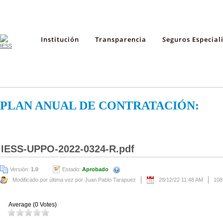
Institución
Transparencia
Seguros Especial
PLAN ANUAL DE CONTRATACIÓN:
IESS-UPPO-2022-0324-R.pdf
Versión:
1.0
Estado:
Aprobado
Modificado por última vez por Juan Pablo Tarapuez
28/12/22 11:48 AM
108
Average (0 Votes)