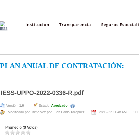
Institución
Transparencia
Seguros Especial
PLAN ANUAL DE CONTRATACIÓN:
IESS-UPPO-2022-0336-R.pdf
Versión:
1.0
Estado:
Aprobado
Modificado por última vez por Juan Pablo Tarapuez
28/12/22 11:48 AM
111
Promedio (0 Votos)