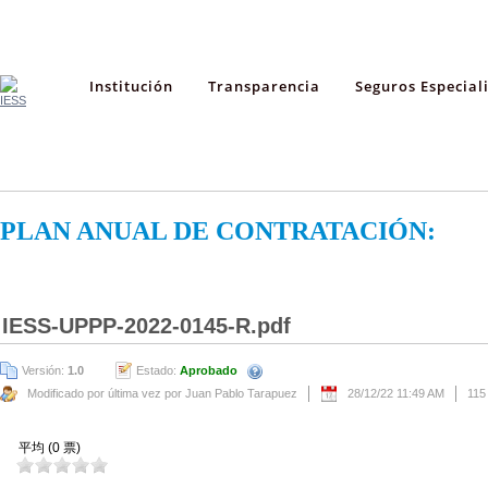
Institución
Transparencia
Seguros Especial
PLAN ANUAL DE CONTRATACIÓN:
IESS-UPPP-2022-0145-R.pdf
Versión:
1.0
Estado:
Aprobado
Modificado por última vez por Juan Pablo Tarapuez
28/12/22 11:49 AM
115
平均 (0 票)