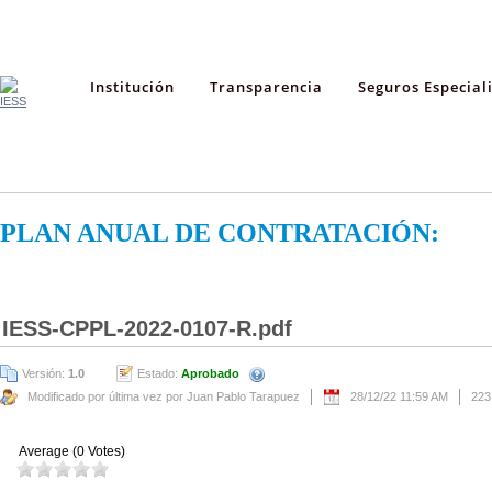
Institución
Transparencia
Seguros Especial
PLAN ANUAL DE CONTRATACIÓN:
IESS-CPPL-2022-0107-R.pdf
Versión:
1.0
Estado:
Aprobado
Modificado por última vez por Juan Pablo Tarapuez
28/12/22 11:59 AM
223
Average (0 Votes)