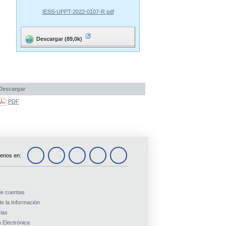
IESS-UPPT-2022-0107-R.pdf
Descargar (89,0k)
Descargar
PDF
enos en:
de cuentas
e la Información
ias
 Electrónica