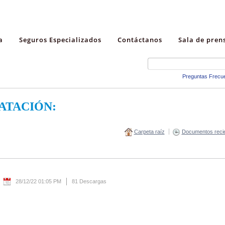
a
Seguros Especializados
Contáctanos
Sala de pren
Preguntas Frecu
ATACIÓN:
Carpeta raíz
Documentos reci
28/12/22 01:05 PM
81 Descargas