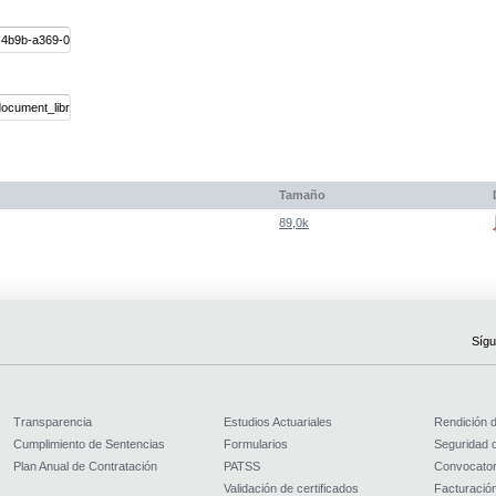
Tamaño
89,0k
Sígu
Transparencia
Estudios Actuariales
Rendición 
Cumplimiento de Sentencias
Formularios
Seguridad d
Plan Anual de Contratación
PATSS
Convocator
Validación de certificados
Facturación