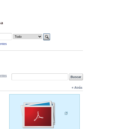
sa
entes
entes
« Atrás