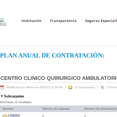
Institución
Transparencia
Seguros Especial
PLAN ANUAL DE CONTRATACIÓN:
CENTRO CLINICO QUIRURGICO AMBULATORIO
Modificado por última vez 09/03/22 11:04 AM
12 Subcarpetas
0 Docu
Subcarpetas
Mostrando 12 resultados.
Nombre
Número de carpetas
Número de documento
1 ENERO
0
0