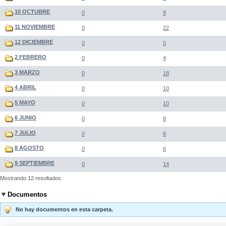
10 OCTUBRE
0
9
11 NOVIEMBRE
0
22
12 DICIEMBRE
0
0
2 FEBRERO
0
4
3 MARZO
0
18
4 ABRIL
0
10
5 MAYO
0
10
6 JUNIO
0
8
7 JULIO
0
8
8 AGOSTO
0
6
9 SEPTIEMBRE
0
14
Mostrando 12 resultados.
Documentos
No hay documentos en esta carpeta.