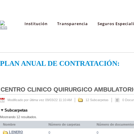
Institución
Transparencia
Seguros Especial
PLAN ANUAL DE CONTRATACIÓN:
CENTRO CLINICO QUIRURGICO AMBULATORIO
Modificado por última vez 09/03/22 11:10 AM
12 Subcarpetas
0 Docu
Subcarpetas
Mostrando 12 resultados.
Nombre
Número de carpetas
Número de documento
1 ENERO
0
0