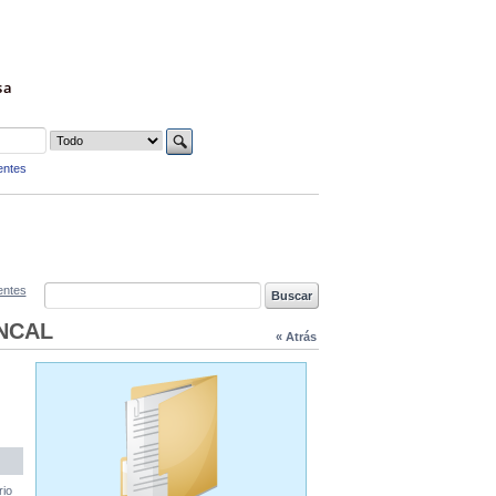
sa
entes
entes
NCAL
« Atrás
rio