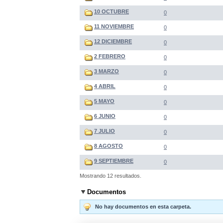
10 OCTUBRE
0
11 NOVIEMBRE
0
12 DICIEMBRE
0
2 FEBRERO
0
3 MARZO
0
4 ABRIL
0
5 MAYO
0
6 JUNIO
0
7 JULIO
0
8 AGOSTO
0
9 SEPTIEMBRE
0
Mostrando 12 resultados.
Documentos
No hay documentos en esta carpeta.