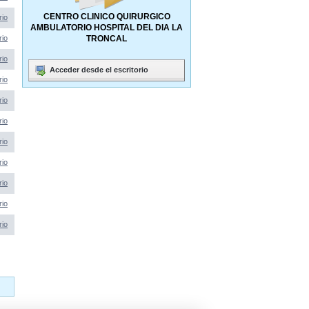
CENTRO CLINICO QUIRURGICO
rio
AMBULATORIO HOSPITAL DEL DIA LA
rio
TRONCAL
rio
Acceder desde el escritorio
rio
rio
rio
rio
rio
rio
rio
rio