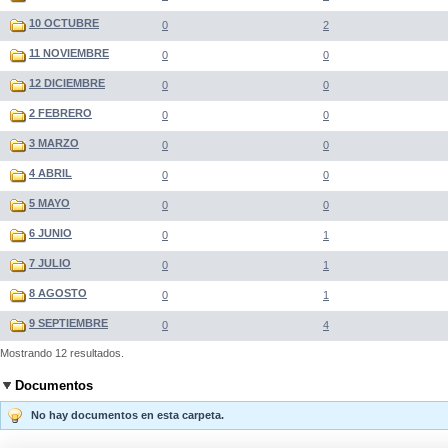
10 OCTUBRE
0
2
11 NOVIEMBRE
0
0
12 DICIEMBRE
0
0
2 FEBRERO
0
0
3 MARZO
0
0
4 ABRIL
0
0
5 MAYO
0
0
6 JUNIO
0
1
7 JULIO
0
1
8 AGOSTO
0
1
9 SEPTIEMBRE
0
4
Mostrando 12 resultados.
Documentos
No hay documentos en esta carpeta.