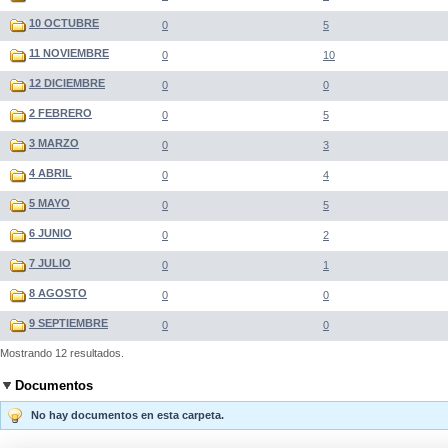
10 OCTUBRE
0
5
11 NOVIEMBRE
0
10
12 DICIEMBRE
0
0
2 FEBRERO
0
5
3 MARZO
0
3
4 ABRIL
0
4
5 MAYO
0
5
6 JUNIO
0
2
7 JULIO
0
1
8 AGOSTO
0
0
9 SEPTIEMBRE
0
0
Mostrando 12 resultados.
Documentos
No hay documentos en esta carpeta.