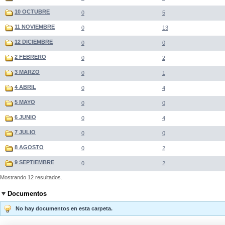
10 OCTUBRE
0
5
11 NOVIEMBRE
0
13
12 DICIEMBRE
0
0
2 FEBRERO
0
2
3 MARZO
0
1
4 ABRIL
0
4
5 MAYO
0
0
6 JUNIO
0
4
7 JULIO
0
0
8 AGOSTO
0
2
9 SEPTIEMBRE
0
2
Mostrando 12 resultados.
Documentos
No hay documentos en esta carpeta.