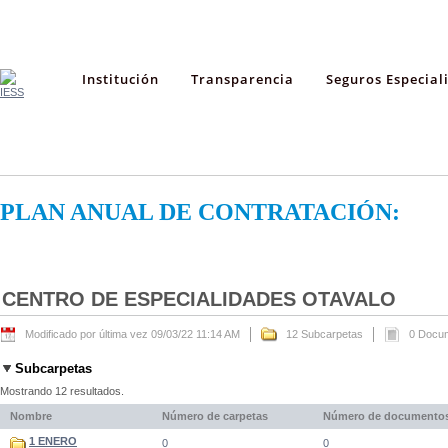
Institución
Transparencia
Seguros Especial
PLAN ANUAL DE CONTRATACIÓN:
CENTRO DE ESPECIALIDADES OTAVALO
Modificado por última vez 09/03/22 11:14 AM
12 Subcarpetas
0 Docu
Subcarpetas
Mostrando 12 resultados.
Nombre
Número de carpetas
Número de documento
1 ENERO
0
0