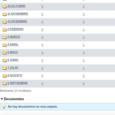
10 OCTUBRE
0
2
11 NOVIEMBRE
0
3
12 DICIEMBRE
0
0
2 FEBRERO
0
1
3 MARZO
0
2
4 ABRIL
0
1
5 MAYO
0
3
6 JUNIO
0
1
7 JULIO
0
1
8 AGOSTO
0
2
9 SEPTIEMBRE
0
0
Mostrando 12 resultados.
Documentos
No hay documentos en esta carpeta.