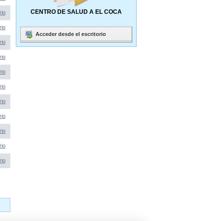
CENTRO DE SALUD A EL COCA
rio
rio
Acceder desde el escritorio
rio
rio
rio
rio
rio
rio
rio
rio
rio