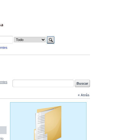
sa
entes
entes
« Atrás
rio