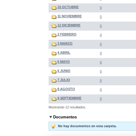
10 OCTUBRE
0
11 NOVIEMBRE
0
12 DICIEMBRE
0
2 FEBRERO
0
3 MARZO
0
4 ABRIL
0
5 MAYO
0
6 JUNIO
0
7 JULIO
0
8 AGOSTO
0
9 SEPTIEMBRE
0
Mostrando 12 resultados.
Documentos
No hay documentos en esta carpeta.