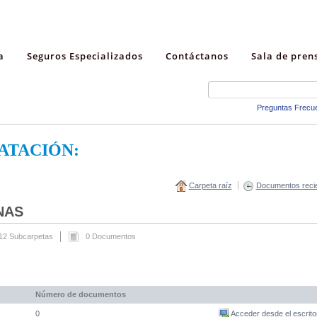
a
Seguros Especializados
Contáctanos
Sala de pren
Preguntas Frecu
ATACIÓN:
Carpeta raíz
Documentos reci
NAS
12 Subcarpetas
0 Documentos
Número de documentos
0
Acceder desde el escrito