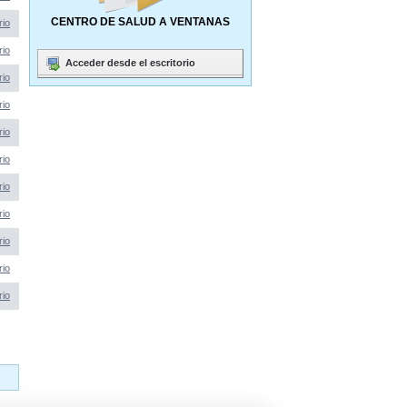
CENTRO DE SALUD A VENTANAS
rio
rio
Acceder desde el escritorio
rio
rio
rio
rio
rio
rio
rio
rio
rio