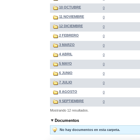
10 OCTUBRE
0
11 NOVIEMBRE
0
12 DICIEMBRE
0
2 FEBRERO
0
3 MARZO
0
4 ABRIL
0
5 MAYO
0
6 JUNIO
0
7 JULIO
0
8 AGOSTO
0
9 SEPTIEMBRE
0
Mostrando 12 resultados.
Documentos
No hay documentos en esta carpeta.