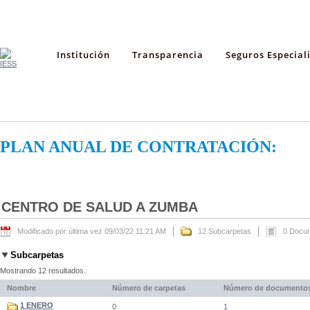
Institución
Transparencia
Seguros Especial
PLAN ANUAL DE CONTRATACIÓN:
CENTRO DE SALUD A ZUMBA
Modificado por última vez 09/03/22 11:21 AM
12 Subcarpetas
0 Docu
Subcarpetas
Mostrando 12 resultados.
Nombre
Número de carpetas
Número de documento
1 ENERO
0
1