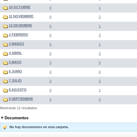
10 OCTUBRE
0
1
11 NOVIEMBRE
0
2
12 DICIEMBRE
0
1
2 FEBRERO
0
3
3 MARZO
0
2
4 ABRIL
0
3
5 MAYO
0
0
6 JUNIO
0
0
7 JULIO
0
3
8 AGOSTO
0
2
9 SEPTIEMBRE
0
3
Mostrando 12 resultados.
Documentos
No hay documentos en esta carpeta.