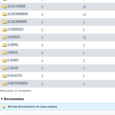
10 OCTUBRE
0
16
11 NOVIEMBRE
0
13
12 DICIEMBRE
0
3
2 FEBRERO
0
8
3 MARZO
0
15
4 ABRIL
0
4
5 MAYO
0
5
6 JUNIO
0
3
7 JULIO
0
3
8 AGOSTO
0
6
9 SEPTIEMBRE
0
5
Mostrando 12 resultados.
Documentos
No hay documentos en esta carpeta.