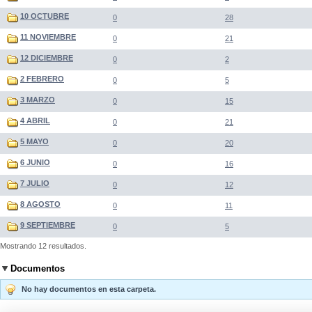
10 OCTUBRE
0
28
11 NOVIEMBRE
0
21
12 DICIEMBRE
0
2
2 FEBRERO
0
5
3 MARZO
0
15
4 ABRIL
0
21
5 MAYO
0
20
6 JUNIO
0
16
7 JULIO
0
12
8 AGOSTO
0
11
9 SEPTIEMBRE
0
5
Mostrando 12 resultados.
Documentos
No hay documentos en esta carpeta.