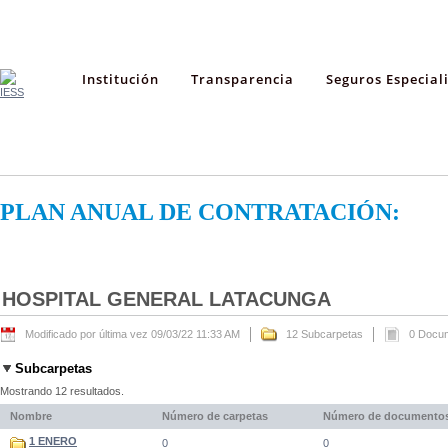
Institución
Transparencia
Seguros Especial
PLAN ANUAL DE CONTRATACIÓN:
HOSPITAL GENERAL LATACUNGA
Modificado por última vez 09/03/22 11:33 AM
12 Subcarpetas
0 Docu
Subcarpetas
Mostrando 12 resultados.
Nombre
Número de carpetas
Número de documento
1 ENERO
0
0