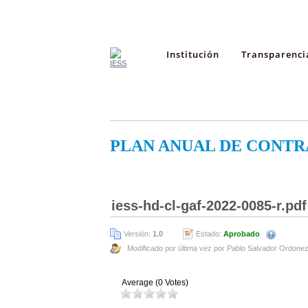
Institución
Transparenci
PLAN ANUAL DE CONTR
iess-hd-cl-gaf-2022-0085-r.pdf
Versión:
1.0
Estado:
Aprobado
Modificado por última vez por Pablo Salvador Ordone
Average (0 Votes)