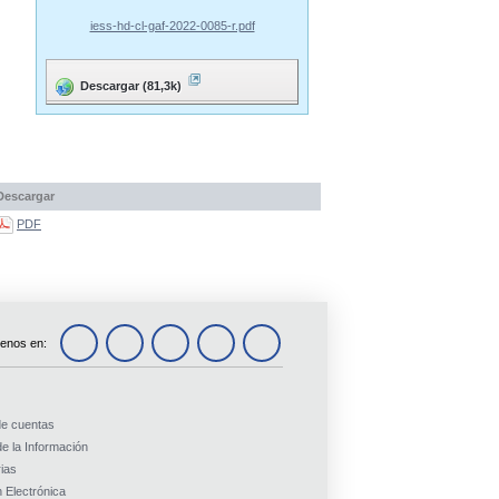
iess-hd-cl-gaf-2022-0085-r.pdf
Descargar (81,3k)
Descargar
PDF
enos en:
de cuentas
e la Información
ias
 Electrónica