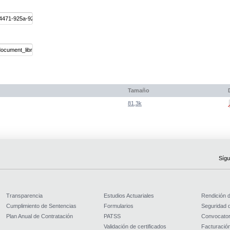
Tamaño
81,3k
Sígu
Transparencia
Estudios Actuariales
Rendición 
Cumplimiento de Sentencias
Formularios
Seguridad d
Plan Anual de Contratación
PATSS
Convocator
Validación de certificados
Facturación