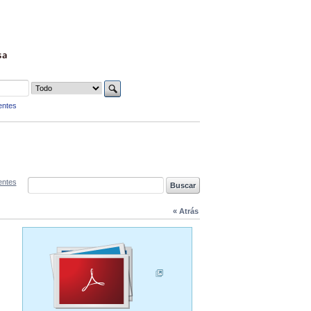
sa
entes
entes
« Atrás