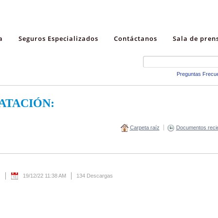
a
Seguros Especializados
Contáctanos
Sala de pren
Preguntas Frecu
ATACIÓN:
Carpeta raíz
Documentos reci
z
19/12/22 11:38 AM
134 Descargas