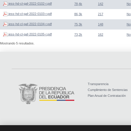
iess-hd-cl-gaf-2022-0102-r.pdf
78,4k
142
No
iess-hd-cl-gaf-2022-0103-r.pdf
86,3k
217
No
iess-hd-cl-gaf-2022-0104-r.pdf
75,3k
148
No
iess-hd-cl-gaf-2022-0105-r.pdf
73,2k
162
No
Mostrando 5 resultados.
Transparencia
Cumplimiento de Sentencias
Plan Anual de Contratación