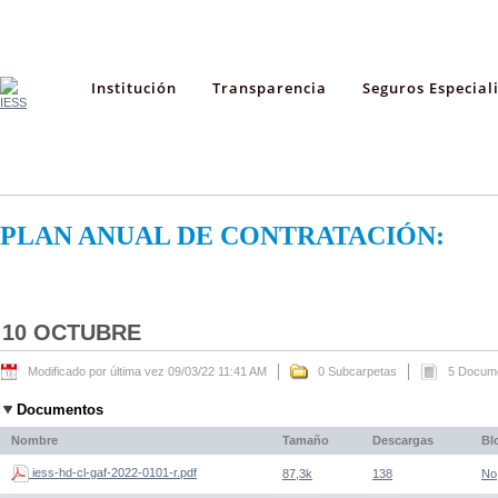
Institución
Transparencia
Seguros Especial
PLAN ANUAL DE CONTRATACIÓN:
10 OCTUBRE
Modificado por última vez 09/03/22 11:41 AM
0 Subcarpetas
5 Docum
Documentos
Nombre
Tamaño
Descargas
Bl
iess-hd-cl-gaf-2022-0101-r.pdf
87,3k
138
No