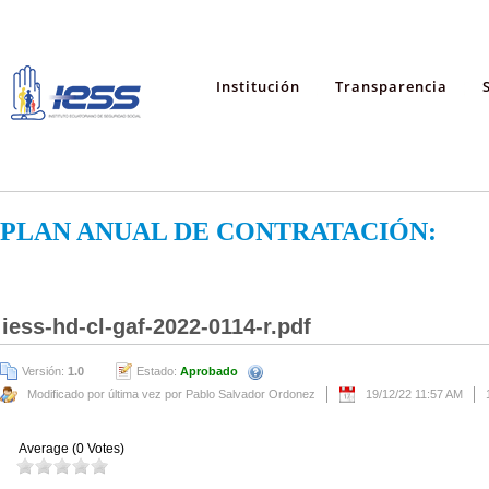
Institución
Transparencia
PLAN ANUAL DE CONTRATACIÓN:
iess-hd-cl-gaf-2022-0114-r.pdf
Versión:
1.0
Estado:
Aprobado
Modificado por última vez por Pablo Salvador Ordonez
19/12/22 11:57 AM
Average (0 Votes)