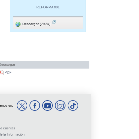
REFORMA 001
Descargar (79,8k)
Descargar
PDF
enos en:
de cuentas
e la Información