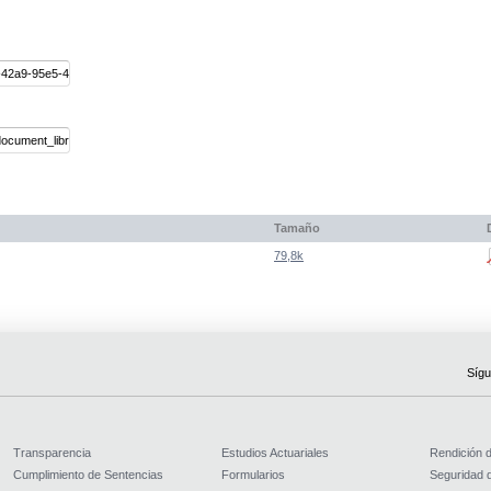
Tamaño
79,8k
Sígu
Transparencia
Estudios Actuariales
Rendición 
Cumplimiento de Sentencias
Formularios
Seguridad d