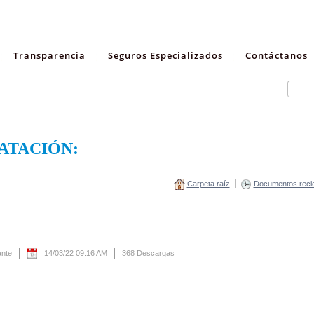
Transparencia
Seguros Especializados
Contáctanos
ATACIÓN:
Carpeta raíz
Documentos reci
ante
14/03/22 09:16 AM
368 Descargas