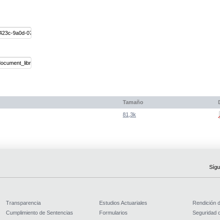
Tamaño
81,3k
Sígu
Transparencia
Estudios Actuariales
Rendición 
Cumplimiento de Sentencias
Formularios
Seguridad d