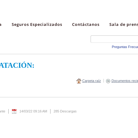
a
Seguros Especializados
Contáctanos
Sala de pren
Preguntas Frecu
ATACIÓN:
Carpeta raíz
Documentos reci
ante
14/03/22 09:16 AM
285 Descargas