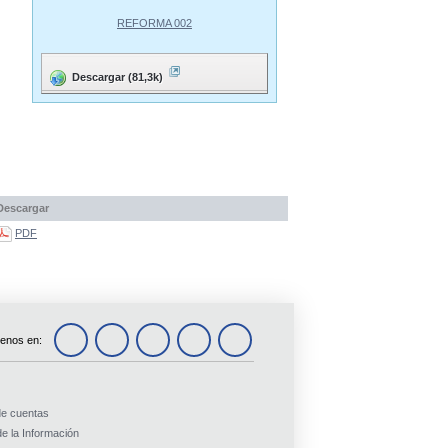
REFORMA 002
Descargar (81,3k)
Descargar
PDF
enos en:
de cuentas
e la Información