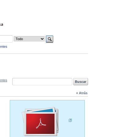
sa
entes
entes
« Atrás