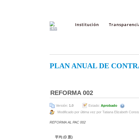
Institución
Transparenci
PLAN ANUAL DE CONTR
REFORMA 002
Versión:
1.0
Estado:
Aprobado
Modificado por última vez por Tatiana Elizabeth Const
REFORMA AL PAC 002
平均 (0 票)