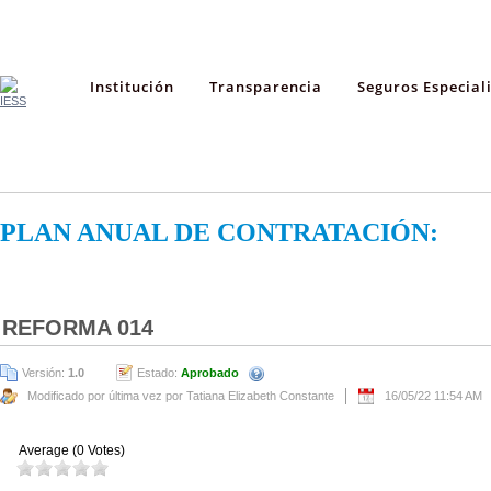
Institución
Transparencia
Seguros Especial
PLAN ANUAL DE CONTRATACIÓN:
REFORMA 014
Versión:
1.0
Estado:
Aprobado
Modificado por última vez por Tatiana Elizabeth Constante
16/05/22 11:54 AM
Average (0 Votes)