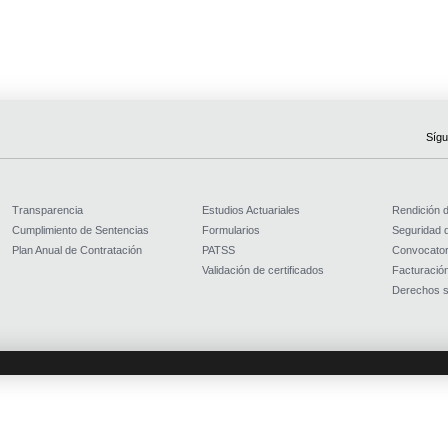
Sígu
Transparencia
Estudios Actuariales
Rendición 
Cumplimiento de Sentencias
Formularios
Seguridad d
Plan Anual de Contratación
PATSS
Convocator
Validación de certificados
Facturación
Derechos s