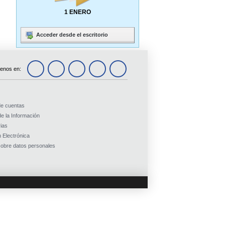
1 ENERO
Acceder desde el escritorio
enos en:
de cuentas
e la Información
ias
 Electrónica
obre datos personales