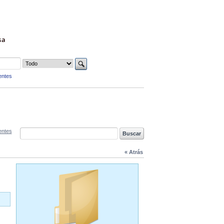
sa
entes
entes
« Atrás