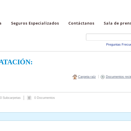
a
Seguros Especializados
Contáctanos
Sala de pren
Preguntas Frecu
ATACIÓN:
Carpeta raíz
Documentos reci
0 Subcarpetas
0 Documentos