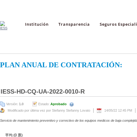
Institución
Transparencia
Seguros Especial
PLAN ANUAL DE CONTRATACIÓN:
IESS-HD-CQ-UA-2022-0010-R
Versión:
1.0
Estado:
Aprobado
Modificado por última vez por Stefanny Stefanny Lovato
14/05/22 12:45 PM
Servicio de mantenimiento preventivo y correctivo de los equipos medicos de baja complejid
平均 (0 票)