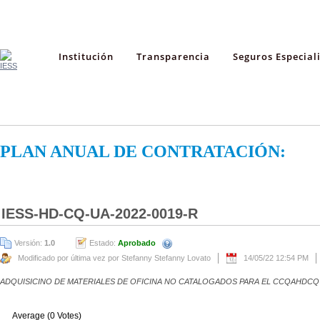
Institución
Transparencia
Seguros Especial
PLAN ANUAL DE CONTRATACIÓN:
IESS-HD-CQ-UA-2022-0019-R
Versión:
1.0
Estado:
Aprobado
Modificado por última vez por Stefanny Stefanny Lovato
14/05/22 12:54 PM
ADQUISICINO DE MATERIALES DE OFICINA NO CATALOGADOS PARA EL CCQAHDCQ
Average (0 Votes)