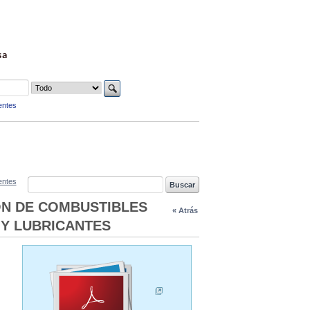
sa
entes
entes
ION DE COMBUSTIBLES
« Atrás
 Y LUBRICANTES