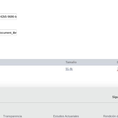
Tamaño
91,4k
Sígu
Transparencia
Estudios Actuariales
Rendición 