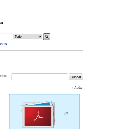
sa
entes
entes
« Atrás