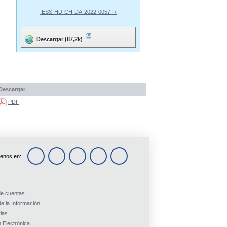
IESS-HD-CH-DA-2022-0057-R
Descargar (87,2k)
Descargar
PDF
enos en:
de cuentas
e la Información
ias
 Electrónica