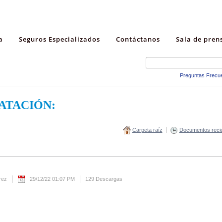
a
Seguros Especializados
Contáctanos
Sala de pren
Preguntas Frecu
ATACIÓN:
Carpeta raíz
Documentos reci
rez
29/12/22 01:07 PM
129 Descargas