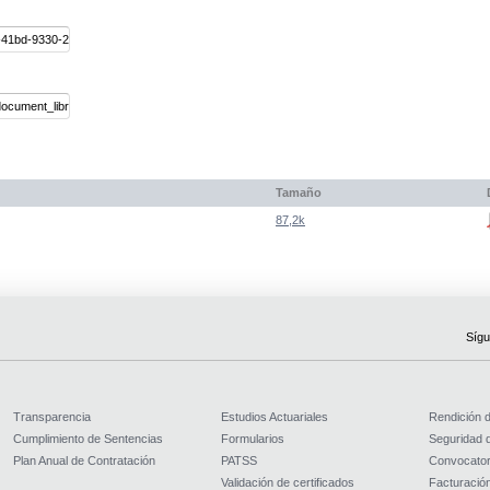
Tamaño
87,2k
Sígu
Transparencia
Estudios Actuariales
Rendición 
Cumplimiento de Sentencias
Formularios
Seguridad d
Plan Anual de Contratación
PATSS
Convocator
Validación de certificados
Facturación