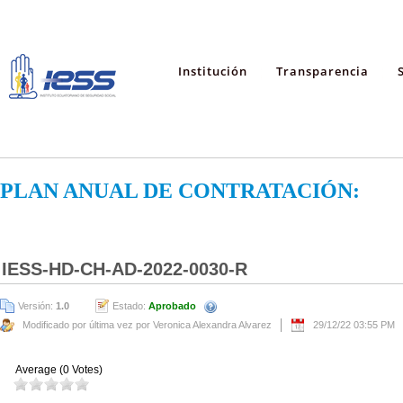
Institución
Transparencia
PLAN ANUAL DE CONTRATACIÓN:
IESS-HD-CH-AD-2022-0030-R
Versión:
1.0
Estado:
Aprobado
Modificado por última vez por Veronica Alexandra Alvarez
29/12/22 03:55 PM
Average (0 Votes)