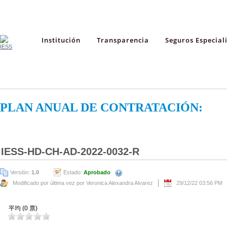
Institución
Transparencia
Seguros Especial
PLAN ANUAL DE CONTRATACIÓN:
IESS-HD-CH-AD-2022-0032-R
Versión:
1.0
Estado:
Aprobado
Modificado por última vez por Veronica Alexandra Alvarez
29/12/22 03:56 PM
平均 (0 票)