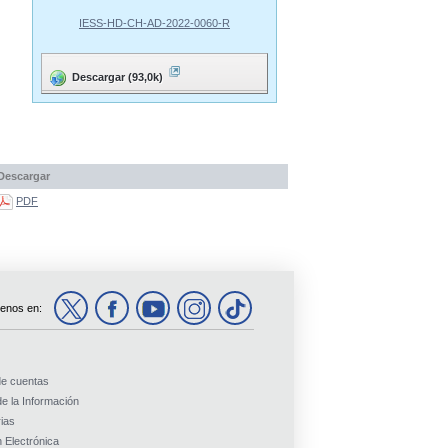
IESS-HD-CH-AD-2022-0060-R
Descargar (93,0k)
Descargar
PDF
enos en:
de cuentas
e la Información
ias
 Electrónica