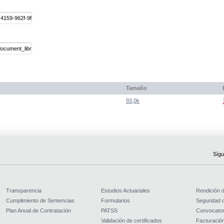
Tamaño
93,0k
Sígu
Transparencia
Estudios Actuariales
Rendición 
Cumplimiento de Sentencias
Formularios
Seguridad d
Plan Anual de Contratación
PATSS
Convocator
Validación de certificados
Facturación