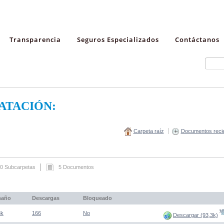
Transparencia
Seguros Especializados
Contáctanos
ATACIÓN:
Carpeta raíz
Documentos reci
0 Subcarpetas
5 Documentos
maño
Descargas
Bloqueado
(Abre una nueva venta
3k
166
No
Descargar (93,3k)