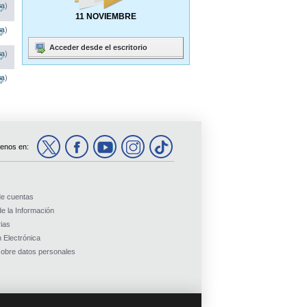
na)
11 NOVIEMBRE
na)
Acceder desde el escritorio
na)
na)
enos en:
de cuentas
e la Información
ias
 Electrónica
obre datos personales