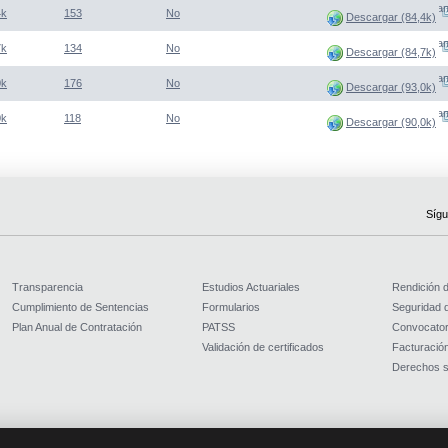
(Abre una nueva venta
4k
153
No
Descargar (84,4k)
(Abre una nueva venta
7k
134
No
Descargar (84,7k)
(Abre una nueva venta
0k
176
No
Descargar (93,0k)
(Abre una nueva venta
0k
118
No
Descargar (90,0k)
Sígu
Transparencia
Estudios Actuariales
Rendición 
Cumplimiento de Sentencias
Formularios
Seguridad d
Plan Anual de Contratación
PATSS
Convocator
Validación de certificados
Facturación
Derechos s