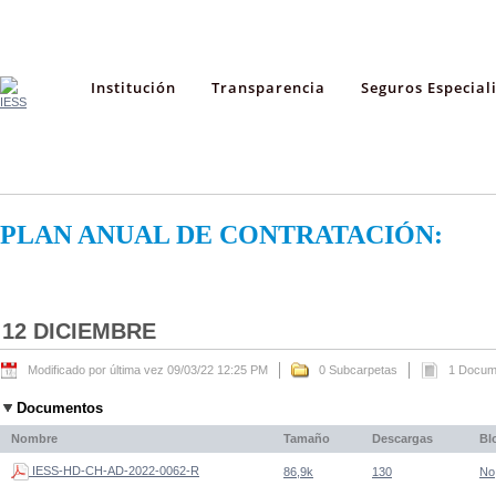
Institución
Transparencia
Seguros Especial
PLAN ANUAL DE CONTRATACIÓN:
12 DICIEMBRE
Modificado por última vez 09/03/22 12:25 PM
0 Subcarpetas
1 Docum
Documentos
Nombre
Tamaño
Descargas
Bl
IESS-HD-CH-AD-2022-0062-R
86,9k
130
No