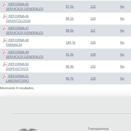
REFORMA 45
87,2k
122
No
SERVICIOS GENERALES
REFORMA 46
86,1k
120
No
ODONTOLOGIA
REFORMA 47
88,5k
112
No
SERVICIOS GENERALES
REFORMA 48
184,7k
105
No
FARMACIA
REFORMA 49
91,5k
109
No
SERVICIOS GENERALES
REFORMA 50
86,4k
102
No
DISPOSITIVOS
REFORMA 51
86,7k
128
No
LABORATORIO
Mostrando 8 resultados.
Transparencia