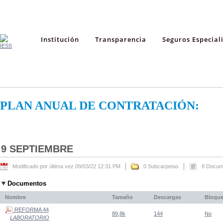
Institución
Transparencia
Seguros Especial
PLAN ANUAL DE CONTRATACIÓN:
9 SEPTIEMBRE
Modificado por última vez 09/03/22 12:31 PM
0 Subcarpetas
8 Docum
Documentos
Nombre
Tamaño
Descargas
Bloqu
REFORMA 44
89,8k
144
No
LABORATORIO